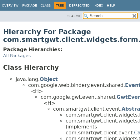
OVERVIEW
PACKAGE
CLASS
TREE
DEPRECATED
INDEX
HELP
SEARCH:
Hierarchy For Package
com.smartgwt.client.widgets.form.
Package Hierarchies:
All Packages
Class Hierarchy
java.lang.
Object
com.google.web.bindery.event.shared.
Even
<H>
com.google.gwt.event.shared.
GwtEve
<H>
com.smartgwt.client.event.
Abstr
com.smartgwt.client.widgets.f
com.smartgwt.client.widgets.f
(implements
com.smartgwt.client.event.
Ca
com.smartgwt.client.widgets.f